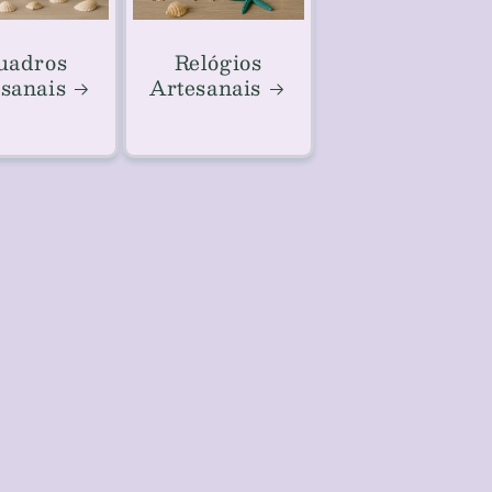
uadros
Relógios
sanais
Artesanais