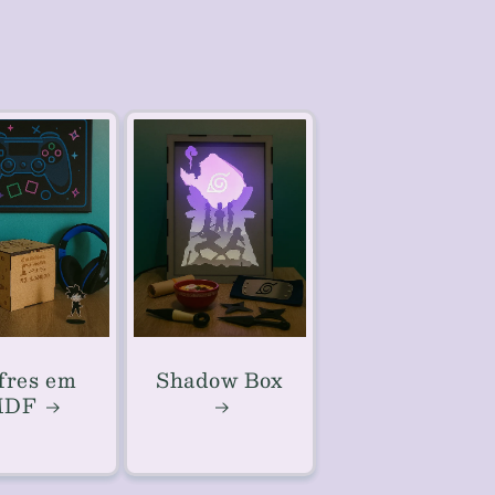
fres em
Shadow Box
MDF