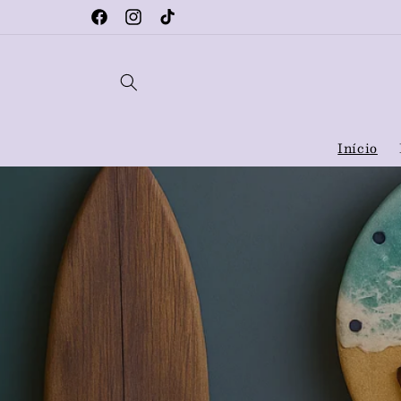
Pular
Bem vindos à nossa loja!
para o
Facebook
Instagram
TikTok
conteúdo
Início