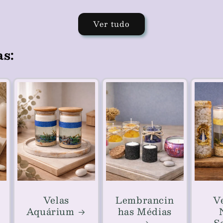
Ver tudo
as:
Velas
Lembrancin
V
Aquárium
has Médias
S