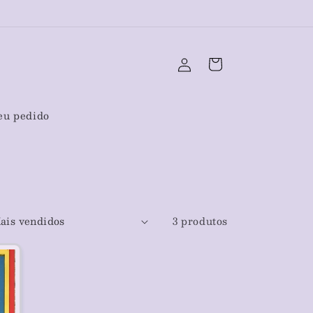
Toda a loja em até 12x
Fazer
Carrinho
login
eu pedido
3 produtos