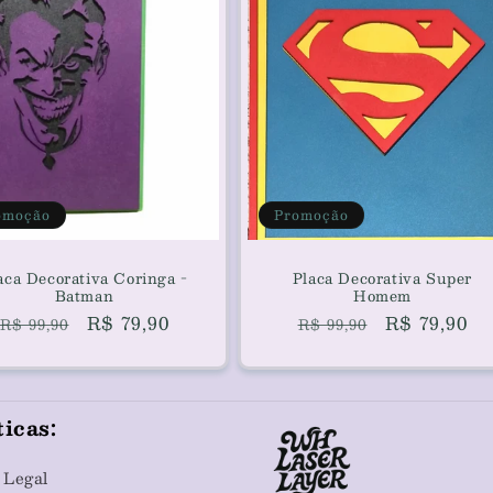
omoção
Promoção
aca Decorativa Coringa -
Placa Decorativa Super
Batman
Homem
Preço
Preço
R$ 79,90
Preço
Preço
R$ 79,90
R$ 99,90
R$ 99,90
normal
promocional
normal
promocion
ticas:
 Legal