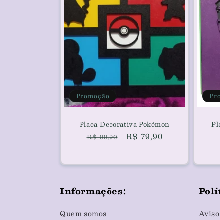
ã
o
:
Promoção
Pr
Placa Decorativa Pokémon
Pl
Preço
Preço
R$ 79,90
R$ 99,90
normal
promocional
Informações:
Polí
Quem somos
Aviso