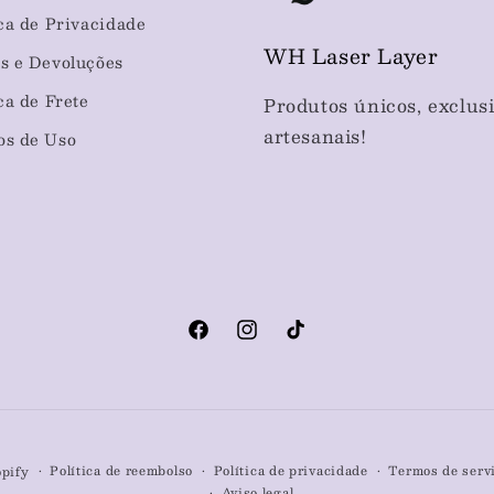
ica de Privacidade
WH Laser Layer
s e Devoluções
ica de Frete
Produtos únicos, exclusi
artesanais!
s de Uso
Facebook
Instagram
TikTok
Política de reembolso
Política de privacidade
Termos de serv
opify
Aviso legal